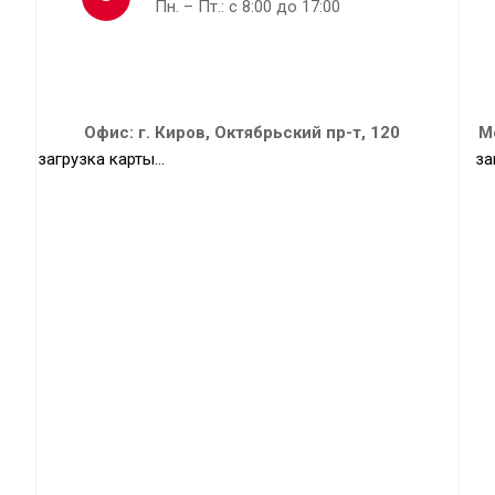
Пн. – Пт.: с 8:00 до 17:00
Офис: г. Киров, Октябрьский пр-т, 120
М
загрузка карты...
за