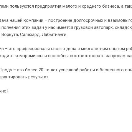
ами пользуются предприятия малого и среднего бизнеса, а та
дача нашей компании – построение долгосрочных и взаимовыго
полнения этих задач у нас имеется грузовой автопарк, складс
, Воркута, Салехард, Лабытнанги.
ив – это профессионалы своего дела с многолетним опытом ра
ходить компромиссы и способны соответствовать запросам сам
Прод» – это более 20-ти лет успешной работы и бесценного оп
гарантировать результат.
жно!